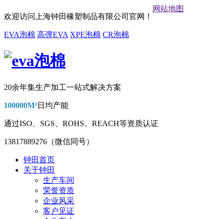
网站地图
欢迎访问上海钟田橡塑制品有限公司官网！
EVA泡棉
高弹EVA
XPE泡棉
CR泡棉
20余年集生产加工一站式解决方案
100000M²
日均产能
通过
ISO、SGS、ROHS、REACH
等资质认证
13817889276（微信同号）
钟田首页
关于钟田
生产车间
荣誉资质
企业风采
客户见证