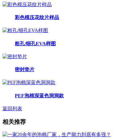
彩色模压花纹片样品
粗孔/细孔EVA样图
密封垫片
PEF泡棉深蓝色洞洞款
返回列表
相关推荐