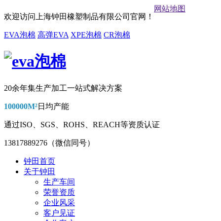
网站地图
欢迎访问上海钟田橡塑制品有限公司官网！
EVA泡棉
高弹EVA
XPE泡棉
CR泡棉
20余年集生产加工一站式解决方案
100000M²
日均产能
通过
ISO、SGS、ROHS、REACH
等资质认证
13817889276（微信同号）
钟田首页
关于钟田
生产车间
荣誉资质
企业风采
客户见证