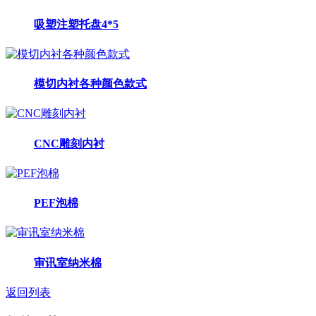
吸塑注塑托盘4*5
模切内衬各种颜色款式
CNC雕刻内衬
PEF泡棉
审讯室纳米棉
返回列表